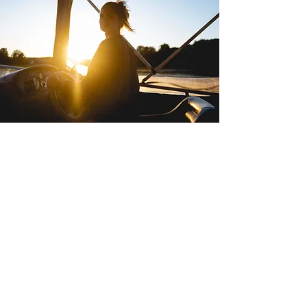
FORFAIT 04
Événement Privé
Bienvenue aux groupes pour
développer votre team building. Venez
célébrer votre anniversaire, événement
familial, mariage, soirée festive entre
amis, moment d'amoureux, et plus
encore. Il est personnalisé selon vos
désirs.